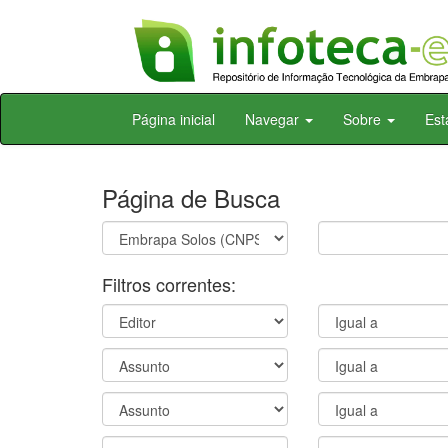
Skip
Página inicial
Navegar
Sobre
Est
navigation
Página de Busca
Filtros correntes: