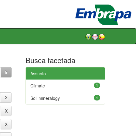
Busca facetada
Assunto
Climate
1
Soil mineralogy
1