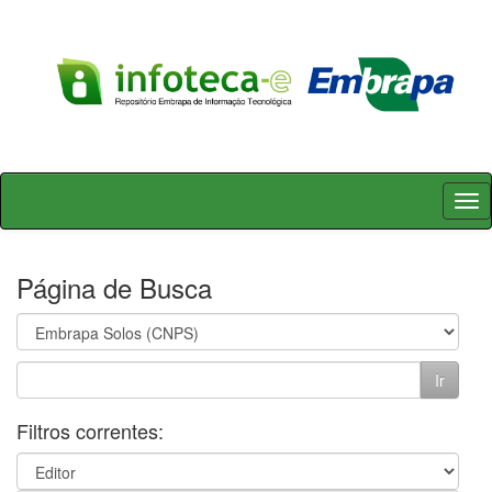
Skip
navigation
Página de Busca
Filtros correntes: