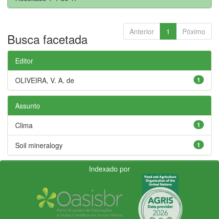
Anterior
1
Póximo
Busca facetada
Editor
OLIVEIRA, V. A. de
1
Assunto
Clima
1
Soil mineralogy
1
Indexado por