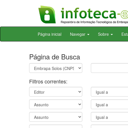
Skip
Página inicial
Navegar
Sobre
Est
navigation
Página de Busca
Filtros correntes: