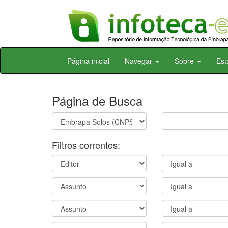
Skip
Página inicial
Navegar
Sobre
Est
navigation
Página de Busca
Filtros correntes: