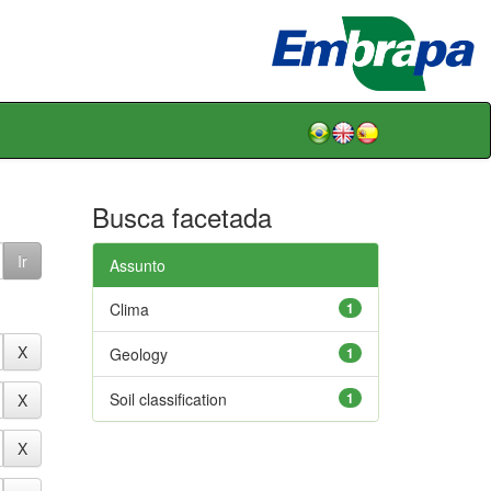
Busca facetada
Assunto
Clima
1
Geology
1
Soil classification
1