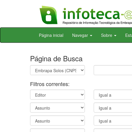
Skip
Página inicial
Navegar
Sobre
Est
navigation
Página de Busca
Filtros correntes: