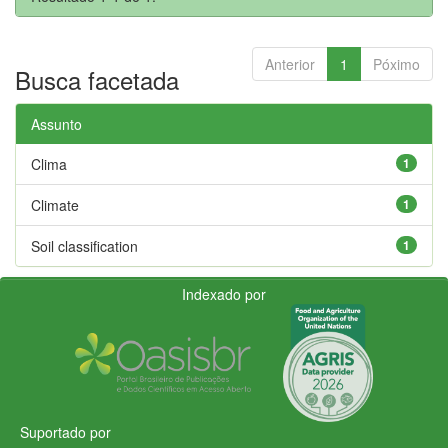
Anterior
1
Póximo
Busca facetada
Assunto
Clima
1
Climate
1
Soil classification
1
Indexado por
Suportado por