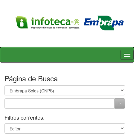
Skip
navigation
Página de Busca
Filtros correntes: