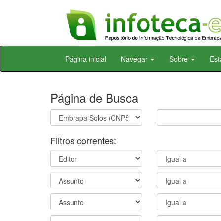
Skip
Página inicial
Navegar
Sobre
Est
navigation
Página de Busca
Filtros correntes: