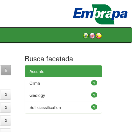
Busca facetada
Assunto
Clima
1
Geology
1
Soil classification
1