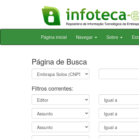
Skip
Página inicial
Navegar
Sobre
Est
navigation
Página de Busca
Filtros correntes: