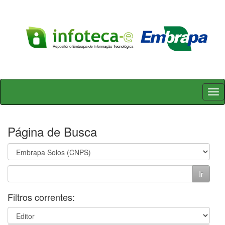
Skip
navigation
Página de Busca
Filtros correntes: