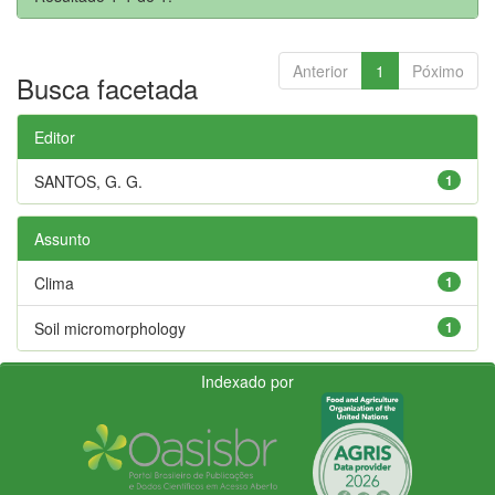
Anterior
1
Póximo
Busca facetada
Editor
SANTOS, G. G.
1
Assunto
Clima
1
Soil micromorphology
1
Indexado por