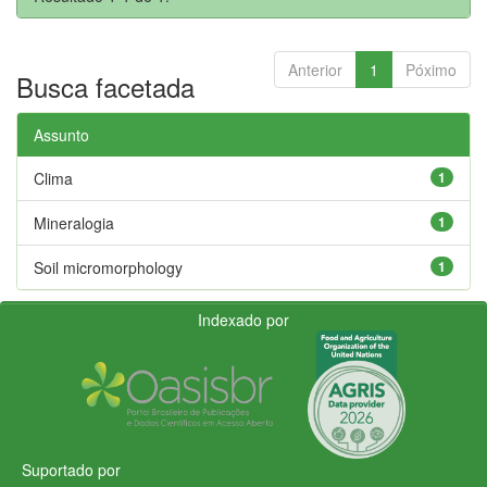
Anterior
1
Póximo
Busca facetada
Assunto
Clima
1
Mineralogia
1
Soil micromorphology
1
Indexado por
Suportado por