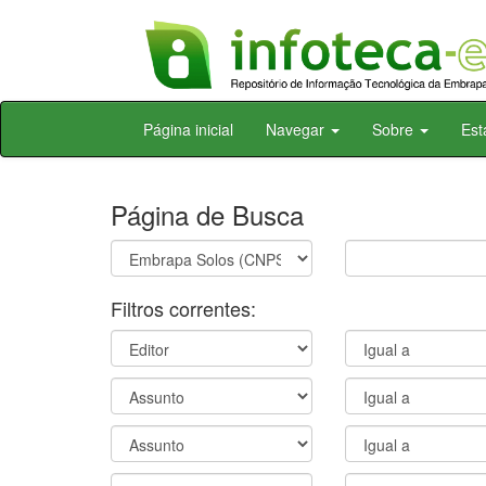
Skip
Página inicial
Navegar
Sobre
Est
navigation
Página de Busca
Filtros correntes: