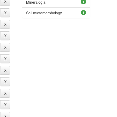
Mineralogia
1
Soil micromorphology
1