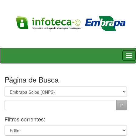
Skip
navigation
Página de Busca
Filtros correntes: