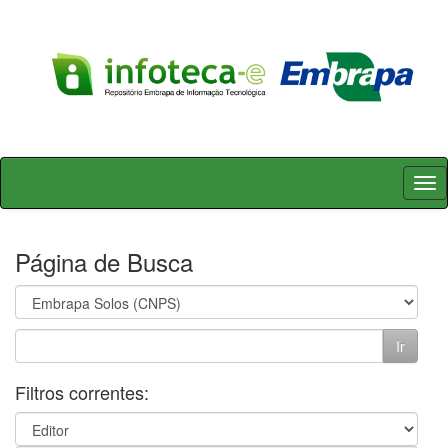
Skip
navigation
Página de Busca
Filtros correntes: