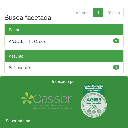
Anterior
1
Póximo
Busca facetada
Editor
ANJOS, L. H. C. dos
1
Assunto
Soil analysis
1
Indexado por
Suportado por