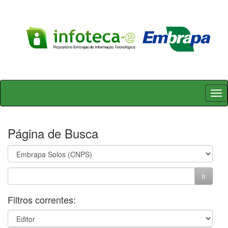
Skip
navigation
Página de Busca
Filtros correntes: