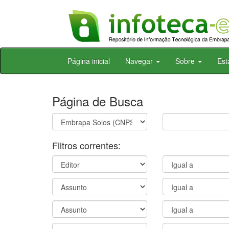
Skip
Página inicial
Navegar
Sobre
Est
navigation
Página de Busca
Filtros correntes: