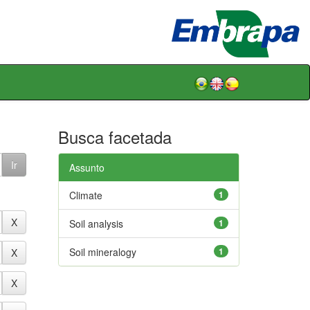
Busca facetada
Assunto
Climate
1
Soil analysis
1
Soil mineralogy
1