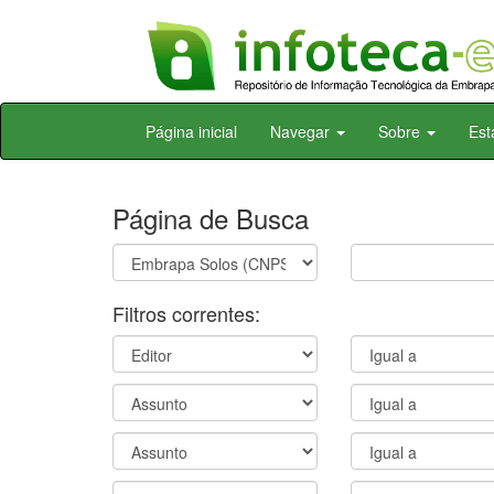
Skip
Página inicial
Navegar
Sobre
Est
navigation
Página de Busca
Filtros correntes: