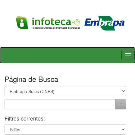
Skip
navigation
Página de Busca
Filtros correntes: