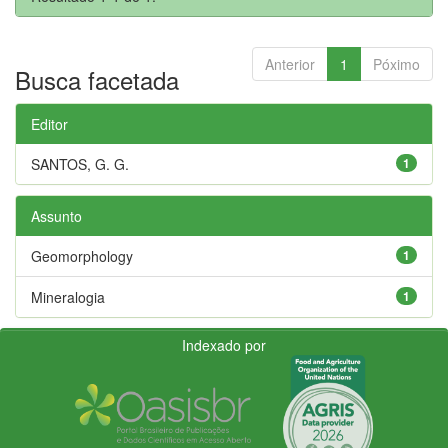
Anterior
1
Póximo
Busca facetada
Editor
SANTOS, G. G.
1
Assunto
Geomorphology
1
Mineralogia
1
Indexado por