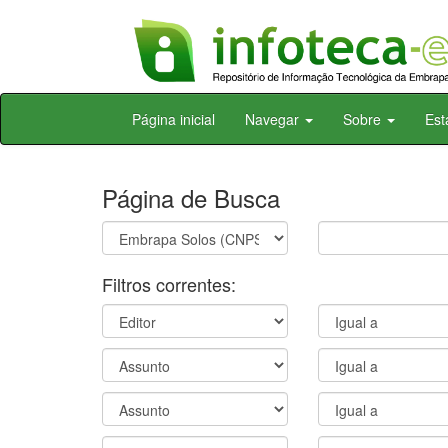
Skip
Página inicial
Navegar
Sobre
Est
navigation
Página de Busca
Filtros correntes: