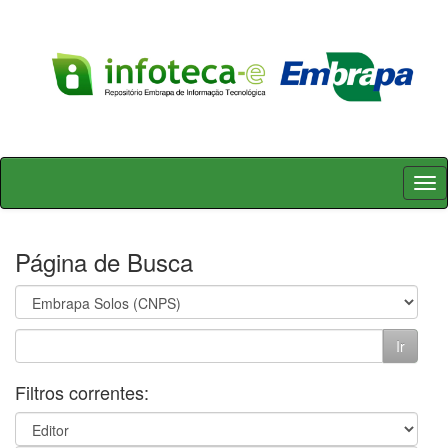
Skip
navigation
Página de Busca
Filtros correntes: