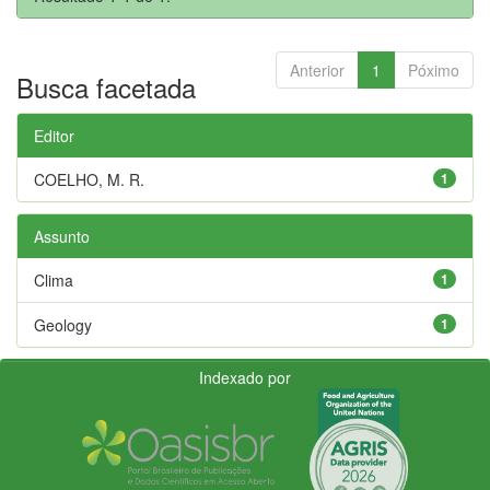
Anterior
1
Póximo
Busca facetada
Editor
COELHO, M. R.
1
Assunto
Clima
1
Geology
1
Indexado por