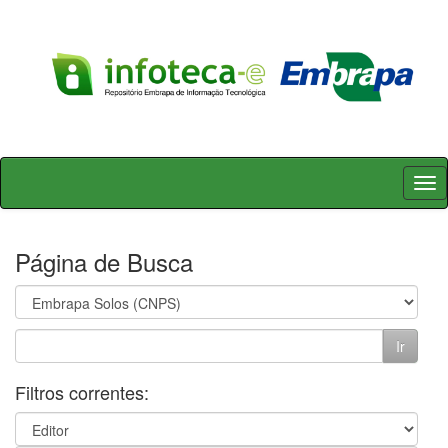
Skip
navigation
Página de Busca
Filtros correntes: