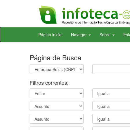
Skip
Página inicial
Navegar
Sobre
Est
navigation
Página de Busca
Filtros correntes: