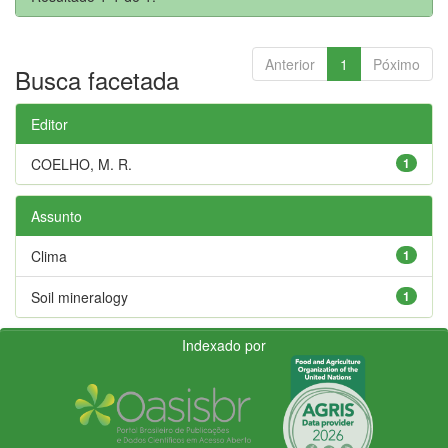
Anterior
1
Póximo
Busca facetada
Editor
COELHO, M. R.
1
Assunto
Clima
1
Soil mineralogy
1
Indexado por