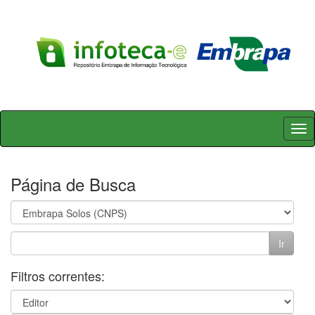
Skip
navigation
Página de Busca
Filtros correntes: