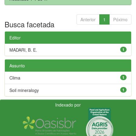
Anterior
1
Póximo
Busca facetada
Editor
MADARI, B. E.
1
Assunto
Clima
1
Soil mineralogy
1
Indexado por