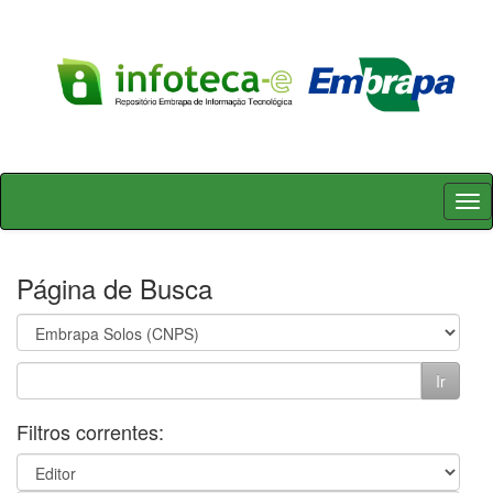
Skip
navigation
Página de Busca
Filtros correntes: