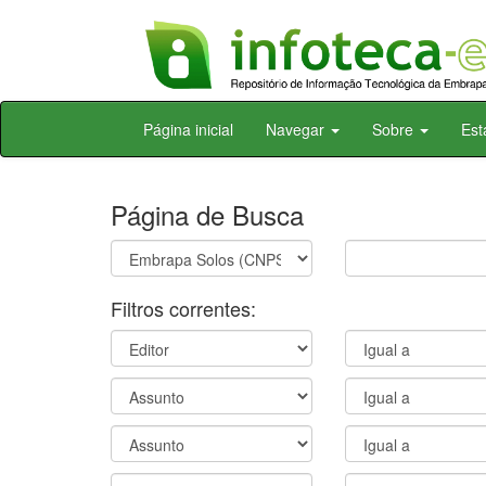
Skip
Página inicial
Navegar
Sobre
Est
navigation
Página de Busca
Filtros correntes: