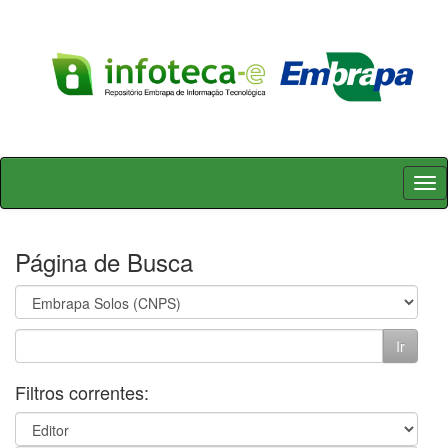
Skip
navigation
Página de Busca
Filtros correntes: