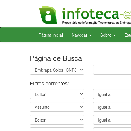
Skip
Página inicial
Navegar
Sobre
Est
navigation
Página de Busca
Filtros correntes: