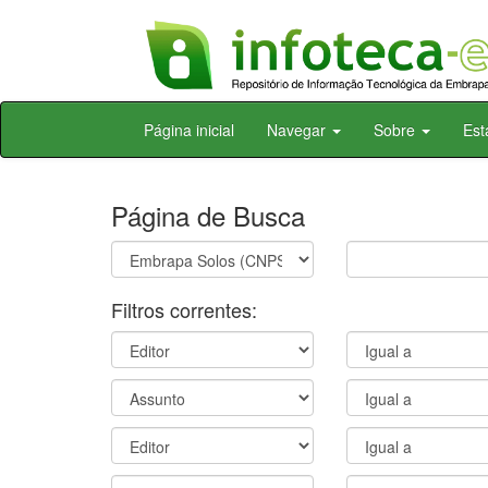
Skip
Página inicial
Navegar
Sobre
Est
navigation
Página de Busca
Filtros correntes: