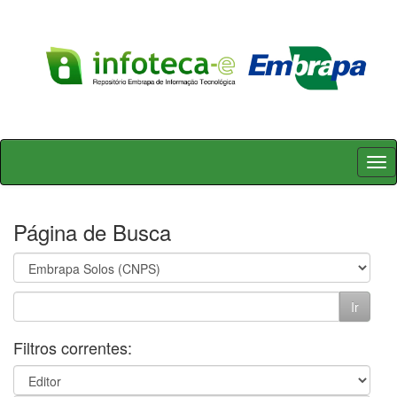
Skip
navigation
Página de Busca
Filtros correntes: