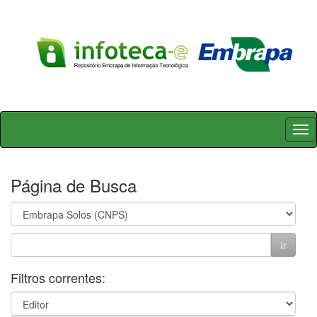
Skip
navigation
Página de Busca
Filtros correntes: