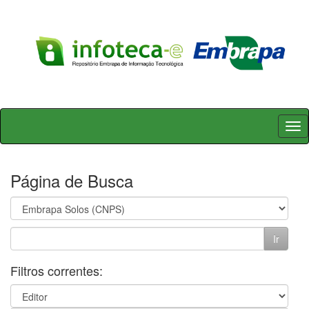
Skip
navigation
Página de Busca
Filtros correntes: