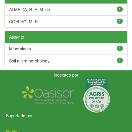
ALMEIDA, R. E. M. de
1
COELHO, M. R.
1
Assunto
Mineralogia
1
Soil micromorphology
1
Indexado por
Suportado por