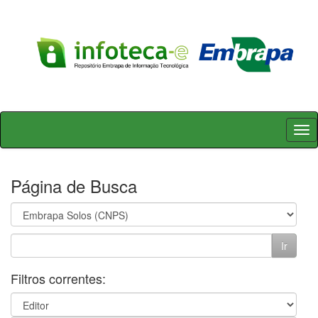
Skip
navigation
Página de Busca
Filtros correntes: