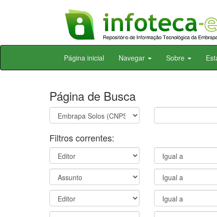
Skip
Página inicial
Navegar
Sobre
Est
navigation
Página de Busca
Filtros correntes: