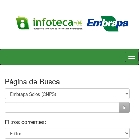
Skip
navigation
Página de Busca
Filtros correntes: