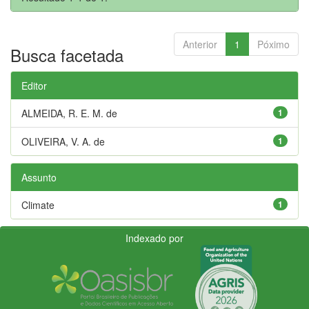
Anterior
1
Póximo
Busca facetada
Editor
ALMEIDA, R. E. M. de
1
OLIVEIRA, V. A. de
1
Assunto
Climate
1
Indexado por