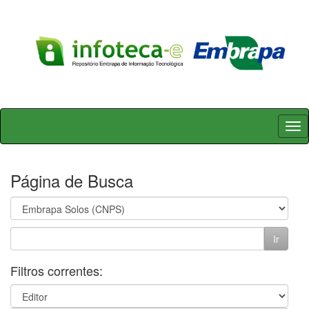
Skip
navigation
Página de Busca
Filtros correntes: