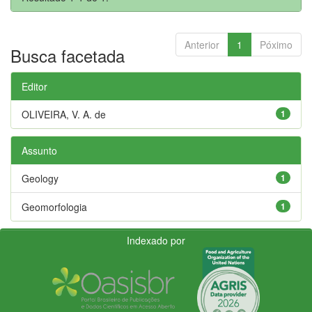
Anterior
1
Póximo
Busca facetada
Editor
OLIVEIRA, V. A. de
1
Assunto
Geology
1
Geomorfologia
1
Indexado por