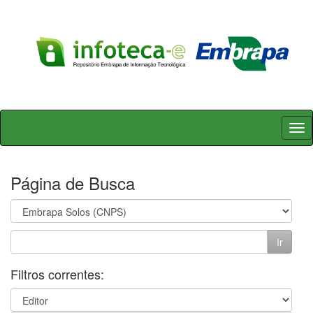
Skip
navigation
Página de Busca
Filtros correntes: