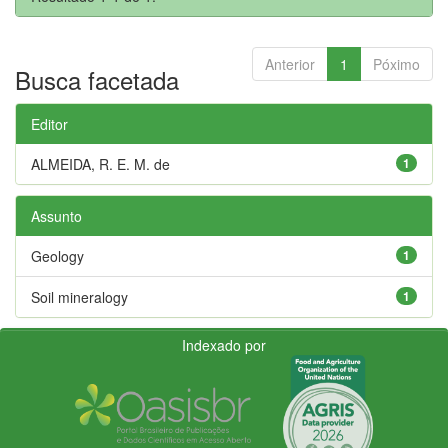
Anterior
1
Póximo
Busca facetada
Editor
ALMEIDA, R. E. M. de
1
Assunto
Geology
1
Soil mineralogy
1
Indexado por