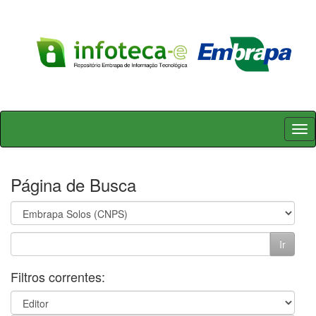
Skip
navigation
Página de Busca
Filtros correntes: