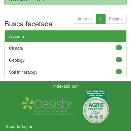
Anterior
1
Póximo
Busca facetada
Assunto
Climate
1
Geology
1
Soil mineralogy
1
Indexado por
Suportado por