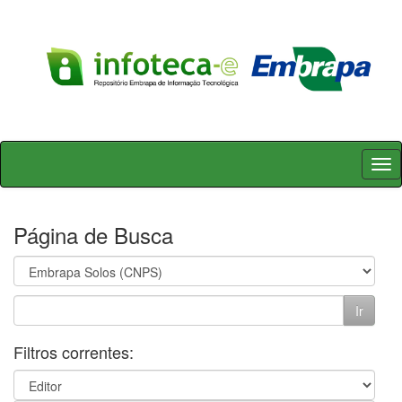
Skip
navigation
Página de Busca
Filtros correntes: