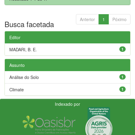
Anterior
1
Póximo
Busca facetada
Editor
MADARI, B. E.
1
Assunto
Análise do Solo
1
Climate
1
Indexado por