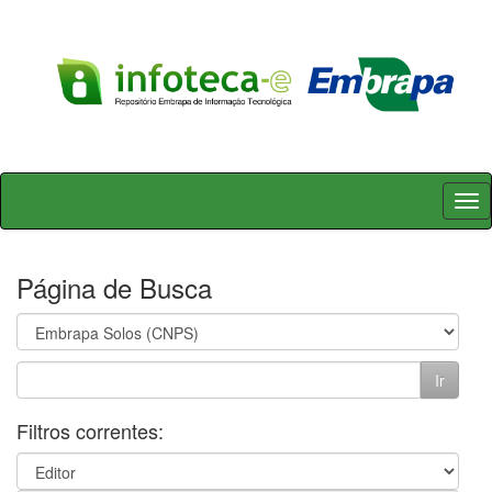
Skip
navigation
Página de Busca
Filtros correntes: