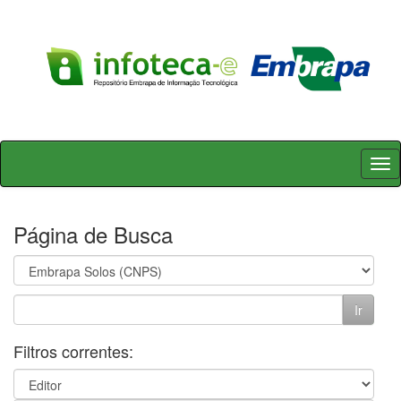
Skip
navigation
Página de Busca
Filtros correntes: