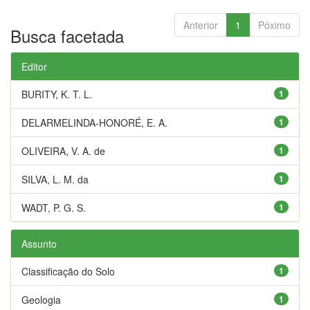
Anterior
1
Póximo
Busca facetada
Editor
BURITY, K. T. L.
1
DELARMELINDA-HONORÉ, E. A.
1
OLIVEIRA, V. A. de
1
SILVA, L. M. da
1
WADT, P. G. S.
1
Assunto
Classificação do Solo
1
Geologia
1