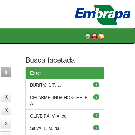
Busca facetada
Editor
BURITY, K. T. L.
1
DELARMELINDA-HONORÉ, E.
1
A.
OLIVEIRA, V. A. de
1
SILVA, L. M. da
1