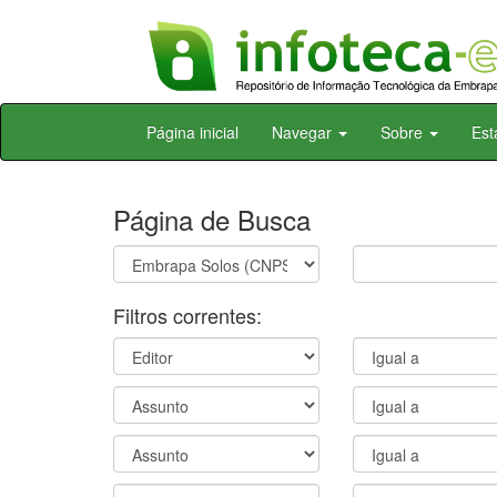
Skip
Página inicial
Navegar
Sobre
Est
navigation
Página de Busca
Filtros correntes: