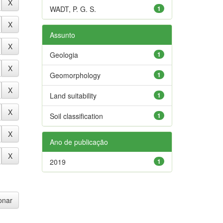
WADT, P. G. S.
1
Assunto
Geologia
1
Geomorphology
1
Land suitability
1
Soil classification
1
Ano de publicação
2019
1