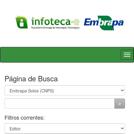
Skip
navigation
Página de Busca
Filtros correntes: