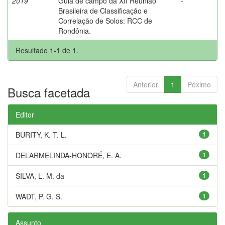
2019
Guia de campo da XII Reunião
-
Brasileira de Classificação e
Correlação de Solos: RCC de
Rondônia.
Resultado 1-1 de 1.
Anterior
1
Póximo
Busca facetada
Editor
BURITY, K. T. L.
1
DELARMELINDA-HONORÉ, E. A.
1
SILVA, L. M. da
1
WADT, P. G. S.
1
Assunto