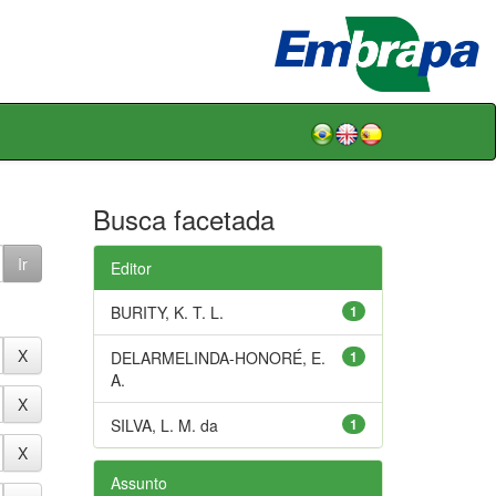
Busca facetada
Editor
BURITY, K. T. L.
1
DELARMELINDA-HONORÉ, E.
1
A.
SILVA, L. M. da
1
Assunto