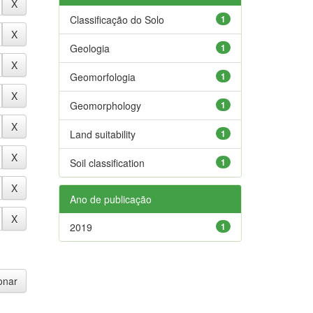
Classificação do Solo
1
Geologia
1
Geomorfologia
1
Geomorphology
1
Land suitability
1
Soil classification
1
Ano de publicação
2019
1