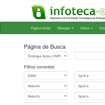
Skip
Página inicial
Navegar
Sobre
Est
navigation
Página de Busca
Filtros correntes: