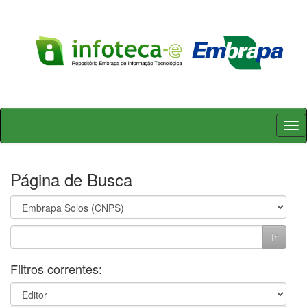
Skip
navigation
Página de Busca
Filtros correntes: