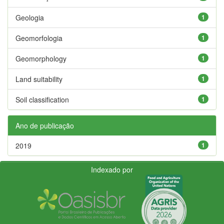
Geologia
1
Geomorfologia
1
Geomorphology
1
Land suitability
1
Soil classification
1
Ano de publicação
2019
1
Indexado por