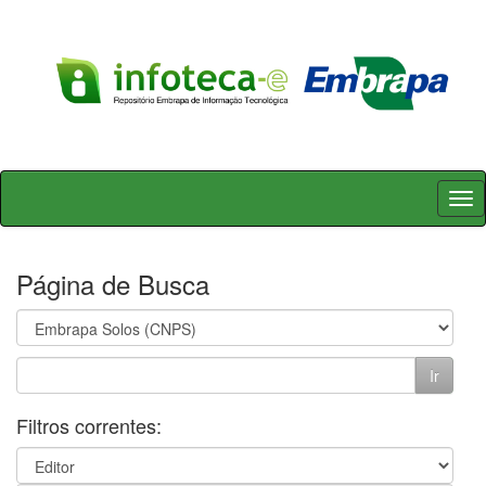
Skip
navigation
Página de Busca
Filtros correntes: