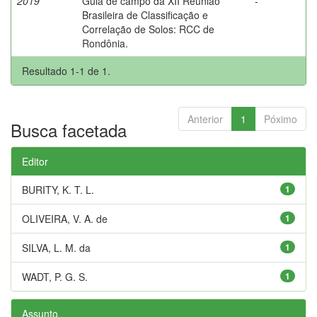
2019
Guia de campo da XII Reunião
-
Brasileira de Classificação e
Correlação de Solos: RCC de
Rondônia.
Resultado 1-1 de 1.
Anterior
1
Póximo
Busca facetada
Editor
BURITY, K. T. L.
1
OLIVEIRA, V. A. de
1
SILVA, L. M. da
1
WADT, P. G. S.
1
Assunto