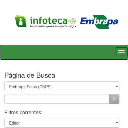
Skip
navigation
Página de Busca
Filtros correntes: