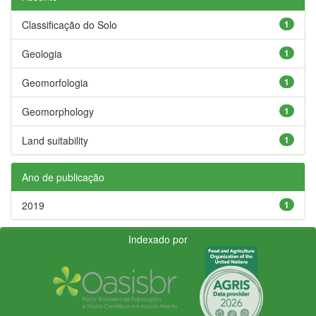
Classificação do Solo
1
Geologia
1
Geomorfologia
1
Geomorphology
1
Land suitability
1
Ano de publicação
2019
1
Indexado por