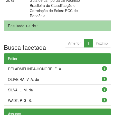
2019
Guia de campo da XII Reunião
-
Brasileira de Classificação e
Correlação de Solos: RCC de
Rondônia.
Resultado 1-1 de 1.
Anterior
1
Póximo
Busca facetada
Editor
DELARMELINDA-HONORÉ, E. A.
1
OLIVEIRA, V. A. de
1
SILVA, L. M. da
1
WADT, P. G. S.
1
Assunto