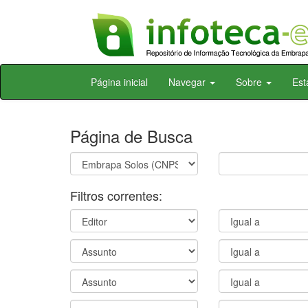
Skip
Página inicial
Navegar
Sobre
Est
navigation
Página de Busca
Filtros correntes: