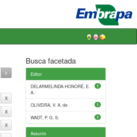
Busca facetada
Editor
DELARMELINDA-HONORÉ, E.
1
A.
OLIVEIRA, V. A. de
1
WADT, P. G. S.
1
Assunto