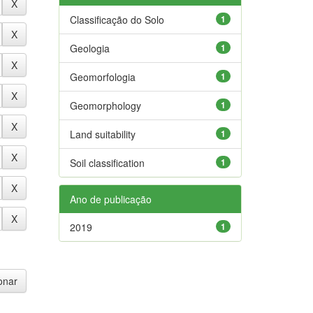
Classificação do Solo
1
Geologia
1
Geomorfologia
1
Geomorphology
1
Land suitability
1
Soil classification
1
Ano de publicação
2019
1