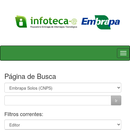
Skip
navigation
Página de Busca
Filtros correntes: