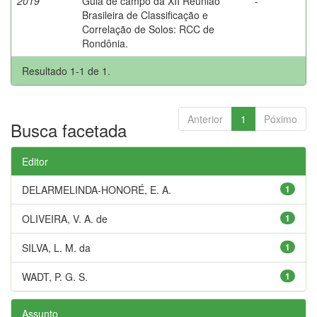
2019
Guia de campo da XII Reunião
-
Brasileira de Classificação e
Correlação de Solos: RCC de
Rondônia.
Resultado 1-1 de 1.
Anterior
1
Póximo
Busca facetada
Editor
DELARMELINDA-HONORÉ, E. A.
1
OLIVEIRA, V. A. de
1
SILVA, L. M. da
1
WADT, P. G. S.
1
Assunto