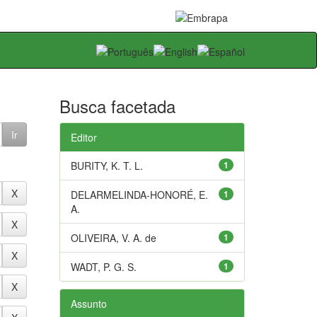
Busca facetada
Editor
BURITY, K. T. L.
1
DELARMELINDA-HONORÉ, E.
1
A.
OLIVEIRA, V. A. de
1
WADT, P. G. S.
1
Assunto