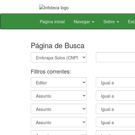
Skip
Página inicial
Navegar
Sobre
Est
navigation
Página de Busca
Filtros correntes: