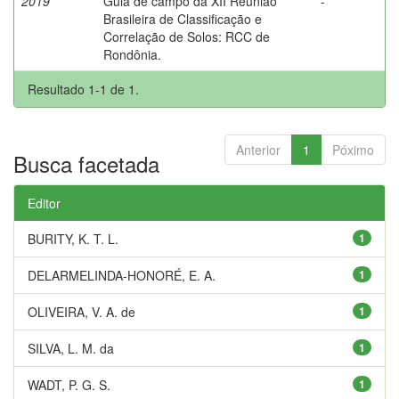
2019
Guia de campo da XII Reunião
-
Brasileira de Classificação e
Correlação de Solos: RCC de
Rondônia.
Resultado 1-1 de 1.
Anterior
1
Póximo
Busca facetada
Editor
BURITY, K. T. L.
1
DELARMELINDA-HONORÉ, E. A.
1
OLIVEIRA, V. A. de
1
SILVA, L. M. da
1
WADT, P. G. S.
1