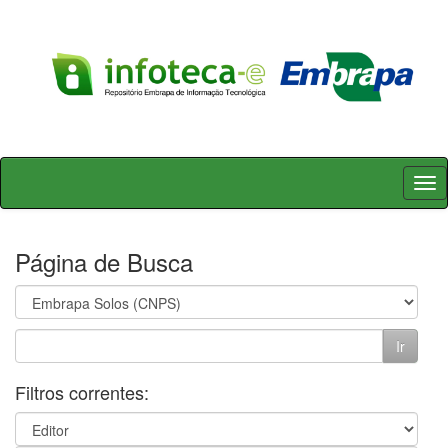
Skip
navigation
Página de Busca
Filtros correntes: