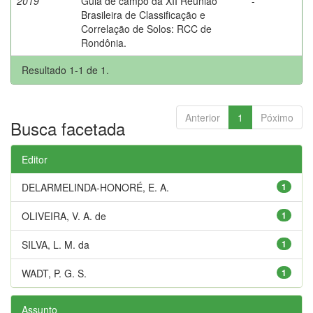
2019
Guia de campo da XII Reunião
-
Brasileira de Classificação e
Correlação de Solos: RCC de
Rondônia.
Resultado 1-1 de 1.
Anterior
1
Póximo
Busca facetada
Editor
DELARMELINDA-HONORÉ, E. A.
1
OLIVEIRA, V. A. de
1
SILVA, L. M. da
1
WADT, P. G. S.
1
Assunto