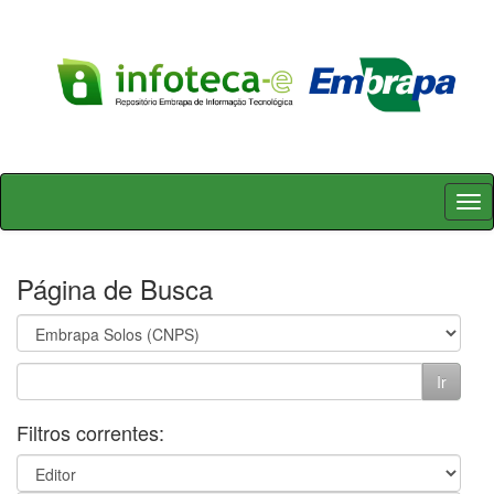
Skip
navigation
Página de Busca
Filtros correntes: